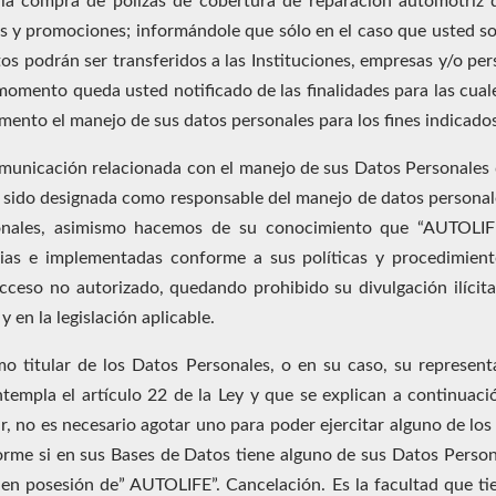
 la compra de pólizas de cobertura de reparación automotriz 
s y promociones; informándole que sólo en el caso que usted solic
os podrán ser transferidos a las Instituciones, empresas y/o per
momento queda usted notificado de las finalidades para las cuale
nto el manejo de sus datos personales para los fines indicados
nicación relacionada con el manejo de sus Datos Personales de
ha sido designada como responsable del manejo de datos personale
onales, asimismo hacemos de su conocimiento que “AUTOLIFE
sarias e implementadas conforme a sus políticas y procedimien
cceso no autorizado, quedando prohibido su divulgación ilícita
y en la legislación aplicable.
mo titular de los Datos Personales, o en su caso, su represen
empla el artículo 22 de la Ley y que se explican a continuaci
r, no es necesario agotar uno para poder ejercitar alguno de los 
orme si en sus Bases de Datos tiene alguno de sus Datos Persona
en posesión de” AUTOLIFE”. Cancelación. Es la facultad que tie