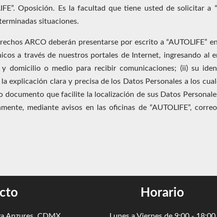
E”. Oposición. Es la facultad que tiene usted de solicitar a 
terminadas situaciones.
 derechos ARCO deberán presentarse por escrito a “AUTOLIFE” en 
icos a través de nuestros portales de Internet, ingresando al 
y domicilio o medio para recibir comunicaciones; (ii) su ide
) la explicación clara y precisa de los Datos Personales a los cual
 o documento que facilite la localización de sus Datos Personale
amente, mediante avisos en las oficinas de “AUTOLIFE”, correo
cto
Horario
va Anzures, CDMX
Lunes a Viernes de 9:00 - 18:00